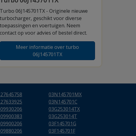
Turbo 06J145701TX
Turbo 06J145701TX - Originele nieuwe
turbocharger, geschikt voor diverse
toepassingen en voertuigen. Neem
contact op voor advies of bestel direct.
Meer informatie over turbo
06J145701TX
627645758
03N145701MX
627633925
03N145701C
009930206
03G253014TX
009900383
03G253014T
009900206
03F145701G
009880206
03F145701F