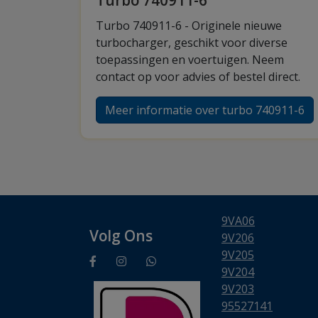
Turbo 740911-6
Turbo 740911-6 - Originele nieuwe
turbocharger, geschikt voor diverse
toepassingen en voertuigen. Neem
contact op voor advies of bestel direct.
Meer informatie over turbo 740911-6
9VA06
Volg Ons
9V206
9V205
9V204
9V203
95527141