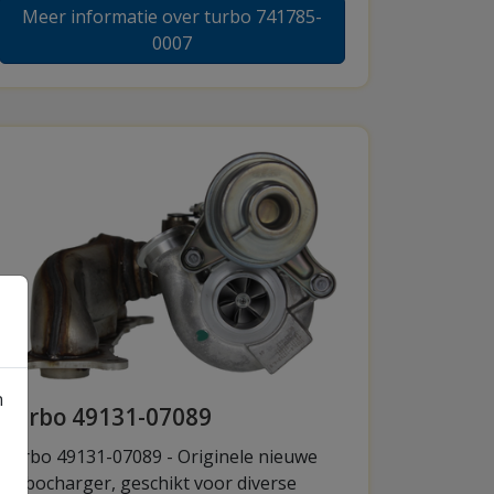
Meer informatie over turbo 741785-
0007
n
Turbo 49131-07089
Turbo 49131-07089 - Originele nieuwe
turbocharger, geschikt voor diverse