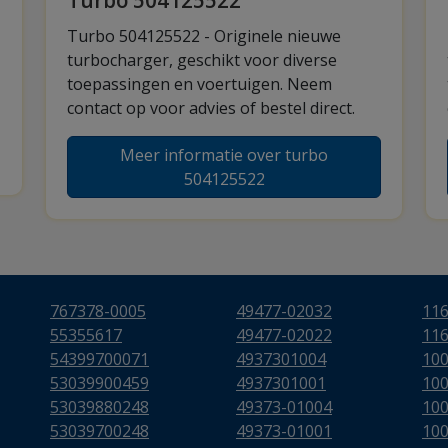
Turbo 504125522
Turbo 504125522 - Originele nieuwe
turbocharger, geschikt voor diverse
toepassingen en voertuigen. Neem
contact op voor advies of bestel direct.
Meer informatie over turbo
504125522
767378-0005
49477-02032
11
55355617
49477-02022
11
54399700071
4937301004
10
53039900459
4937301001
10
53039880248
49373-01004
10
53039700248
49373-01001
10