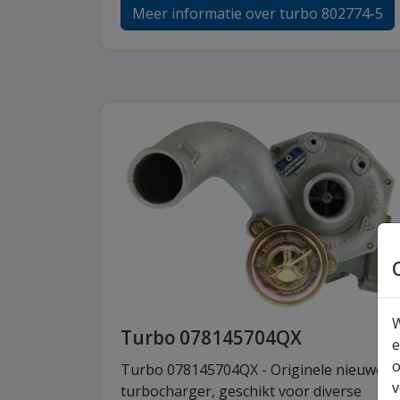
Meer informatie over turbo 802774-5
W
Turbo 078145704QX
e
o
Turbo 078145704QX - Originele nieuwe
v
turbocharger, geschikt voor diverse