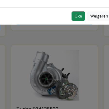
toepassingen en voertuigen. Neem
contact op voor advies of bestel direct.
Oké
Weigeren
Meer informatie over turbo 4031221H