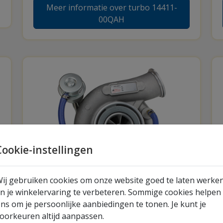
Meer informatie over turbo 14411-
00QAH
Cookie-instellingen
ij gebruiken cookies om onze website goed te laten werke
Turbo 4031221H
n je winkelervaring te verbeteren. Sommige cookies helpen
ns om je persoonlijke aanbiedingen te tonen. Je kunt je
Turbo 4031221H - Originele nieuwe
oorkeuren altijd aanpassen.
turbocharger, geschikt voor diverse