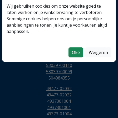
767378-0005
Wij gebruiken cookies om onze website goed te
55355617
laten werken en je winkelervaring te verbeteren.
54399700071
Sommige cookies helpen ons om je persoonlijke
53039900459
aanbiedingen te tonen. Je kunt je voorkeuren altijd
53039880248
aanpassen.
53039700248
53039700243
53039700150
Oké
Weigeren
53039700121
53039700120
53039700110
53039700099
504084355
49477-02032
49477-02022
4937301004
4937301001
49373-01004