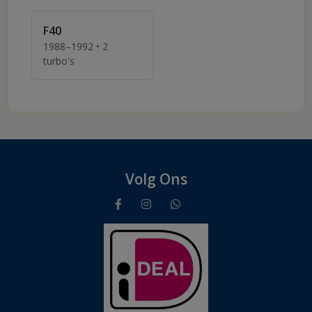
F40
1988–1992 • 2
turbo's
Turbo's voor Ferrari F40
Volg Ons