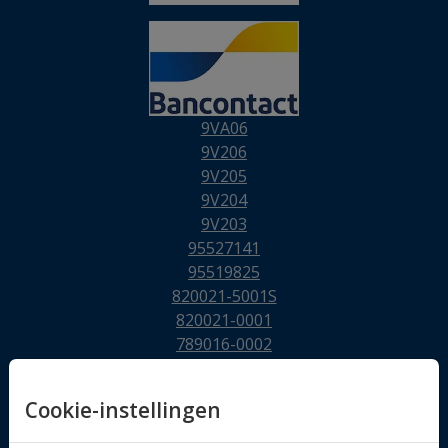
9VA06
9V206
9V205
9V204
9V203
95527141
95519825
820021-5001S
820021-0001
789016-0002
781504-0001
767378-5010S
Cookie-instellingen
767378-0010