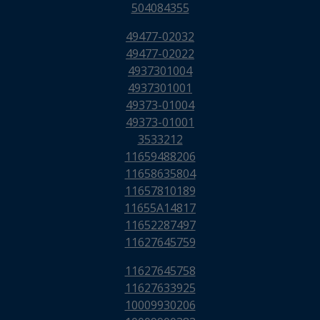
504084355
49477-02032
49477-02022
4937301004
4937301001
49373-01004
49373-01001
3533212
11659488206
11658635804
11657810189
11655A14817
11652287497
11627645759
11627645758
11627633925
10009930206