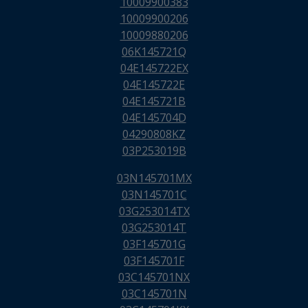
10009900383
10009900206
10009880206
06K145721Q
04E145722EX
04E145722E
04E145721B
04E145704D
04290808KZ
03P253019B
03N145701MX
03N145701C
03G253014TX
03G253014T
03F145701G
03F145701F
03C145701NX
03C145701N