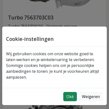
Turbo 7563703C03
Turbo 7563703C03 - Originele nieuwe
turbocharger, geschikt voor diverse toepassingen
en voertuigen. Neem contact op voor advies of
Cookie-instellingen
bestel direct.
Wij gebruiken cookies om onze website goed te
Meer informatie over turbo 7563703C03
laten werken en je winkelervaring te verbeteren.
Sommige cookies helpen ons om je persoonlijke
aanbiedingen te tonen. Je kunt je voorkeuren altijd
aanpassen.
Oké
Weigeren