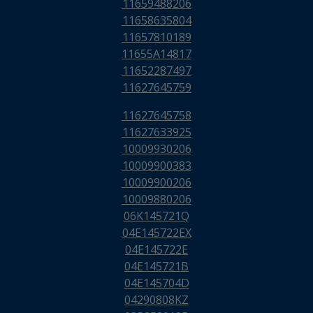
11659488206
11658635804
11657810189
11655A14817
11652287497
11627645759
11627645758
11627633925
10009930206
10009900383
10009900206
10009880206
06K145721Q
04E145722EX
04E145722E
04E145721B
04E145704D
04290808KZ