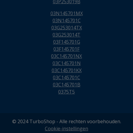
03P253019B
03N145701MX
03N145701C
03G253014TX
03G253014T
03F145701G
03F145701F
03C145701NX
03C145701N
03C145701KX
03C145701C
03C145701B
0375T5
© 2024 TurboShop - Alle rechten voorbehouden.
Cookie-instellingen