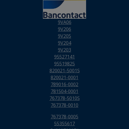
9VA06
9V206
9V205
9V204
9V203
95527141
95519825
820021-5001S
820021-0001
789016-0002
781504-0001
767378-5010S
767378-0010
767378-0005
55355617