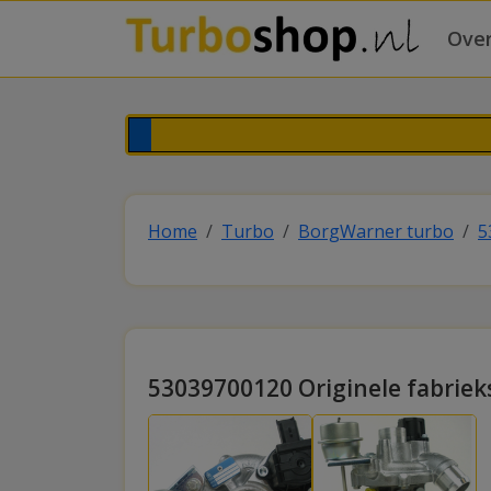
Over
Home
Turbo
BorgWarner turbo
5
53039700120 Originele fabrie