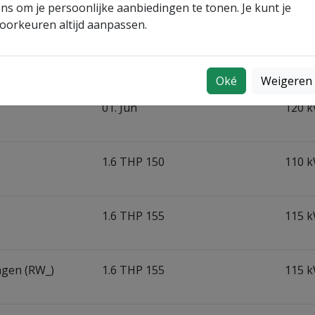
ns om je persoonlijke aanbiedingen te tonen. Je kunt je
oorkeuren altijd aanpassen.
1.6 THP 165
121 k
Oké
Weigeren
01. Jun
120 k
1.6 THP 150
110 k
1.6 THP 155
115 k
wagen (RW_)
1.6 THP 155
115 k