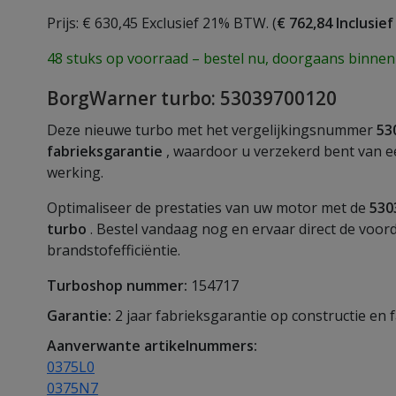
Prijs: € 630,45 Exclusief 21% BTW. (
€ 762,84 Inclusie
48 stuks op voorraad – bestel nu, doorgaans binnen
BorgWarner turbo: 53039700120
Deze nieuwe turbo met het vergelijkingsnummer
53
fabrieksgarantie
, waardoor u verzekerd bent van 
werking.
Optimaliseer de prestaties van uw motor met de
530
turbo
. Bestel vandaag nog en ervaar direct de voo
brandstofefficiëntie.
Turboshop nummer:
154717
Garantie:
2 jaar fabrieksgarantie op constructie en 
Aanverwante artikelnummers:
0375L0
0375N7