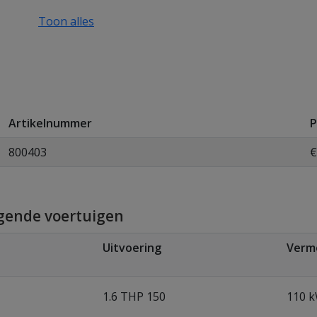
Toon alles
Artikelnummer
P
800403
€
lgende voertuigen
Uitvoering
Verm
1.6 THP 150
110 k