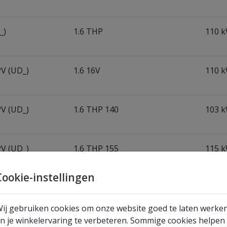
_)
1.6 THP
110 k
PV (UD_)
1.6 16V
110 k
PV (UD_)
1.6 THP 140
103 k
PV (UD_)
1.6 THP 155
115 k
Cookie-instellingen
1.6 THP 150
110 k
ij gebruiken cookies om onze website goed te laten werke
n je winkelervaring te verbeteren. Sommige cookies helpen
1.6 THP 155
115 k