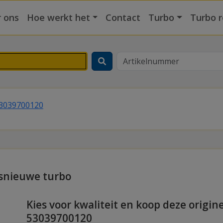
 ons
Hoe werkt het
Contact
Turbo
Turbo r
3039700120
ksnieuwe turbo
Kies voor kwaliteit en koop deze origin
53039700120