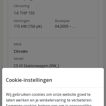
Uitvoering
1.6 THP 155
Vermogen
Bouwjaar
115 kW (156 pk)
04.2009 – …
Merk
Citroën
Model
C5 III Stationwagen (RW_)
Uitvoering
Cookie-instellingen
1.6 THP 155
Vermogen
Bouwjaar
115 kW (156 pk)
04.2009 – …
Wij gebruiken cookies om onze website goed te
laten werken en je winkelervaring te verbeteren.
Sommige cookies helpen ons om je persoonlijke