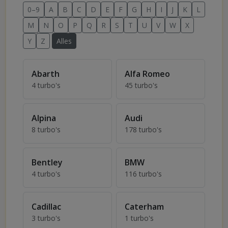
0–9
A
B
C
D
E
F
G
H
I
J
K
L
M
N
O
P
Q
R
S
T
U
V
W
X
Y
Z
Alles
Abarth
Alfa Romeo
4 turbo's
45 turbo's
Turbo's voor Abarth
Turbo's voor Alfa Romeo
Alpina
Audi
8 turbo's
178 turbo's
Turbo's voor Alpina
Turbo's voor Audi
Bentley
BMW
4 turbo's
116 turbo's
Turbo's voor Bentley
Turbo's voor BMW
Cadillac
Caterham
3 turbo's
1 turbo's