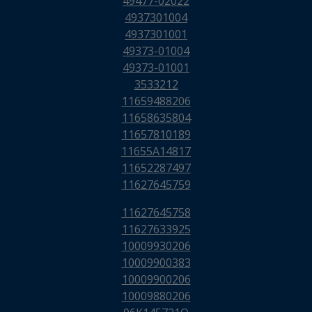
49477-02022
4937301004
4937301001
49373-01004
49373-01001
3533212
11659488206
11658635804
11657810189
11655A14817
11652287497
11627645759
11627645758
11627633925
10009930206
10009900383
10009900206
10009880206