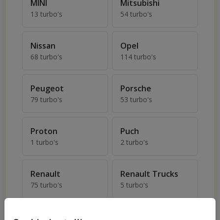
MINI
Mitsubishi
13 turbo's
54 turbo's
Turbo's voor MINI
Turbo's voor Mitsubishi
Nissan
Opel
68 turbo's
114 turbo's
Turbo's voor Nissan
Turbo's voor Opel
Peugeot
Porsche
79 turbo's
53 turbo's
Turbo's voor Peugeot
Turbo's voor Porsche
Proton
Puch
1 turbo's
2 turbo's
Turbo's voor Proton
Turbo's voor Puch
Renault
Renault Trucks
75 turbo's
5 turbo's
Turbo's voor Renault
Turbo's voor Renault Truc
Rolls-Royce
Rover