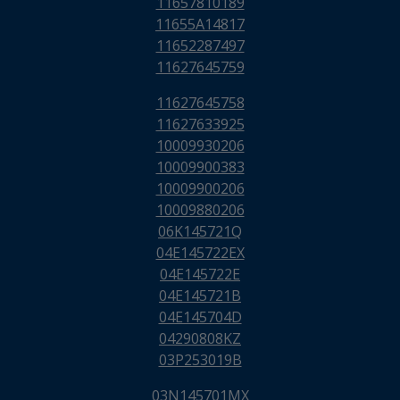
11657810189
11655A14817
11652287497
11627645759
11627645758
11627633925
10009930206
10009900383
10009900206
10009880206
06K145721Q
04E145722EX
04E145722E
04E145721B
04E145704D
04290808KZ
03P253019B
03N145701MX