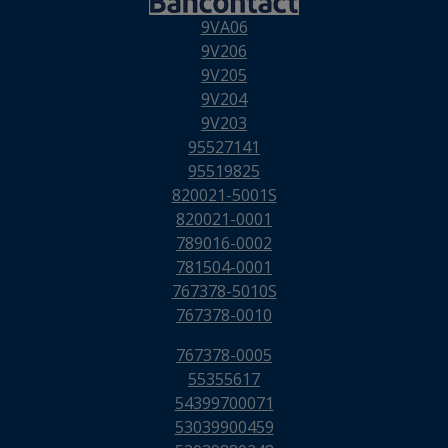
9VA06
9V206
9V205
9V204
9V203
95527141
95519825
820021-5001S
820021-0001
789016-0002
781504-0001
767378-5010S
767378-0010
767378-0005
55355617
54399700071
53039900459