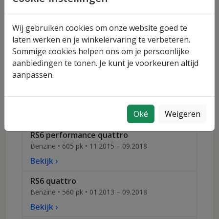
Benzine • 252 pk • 09.2014 – 09.2018
Bekijk ›
Wij gebruiken cookies om onze website goed te
laten werken en je winkelervaring te verbeteren.
2.0 TFSI quattro
Sommige cookies helpen ons om je persoonlijke
Benzine • 249 pk • 05.2015 – 09.2018
aanbiedingen te tonen. Je kunt je voorkeuren altijd
Bekijk ›
aanpassen.
2.0 TFSI quattro
Benzine • 252 pk • 05.2015 – 09.2018
Oké
Weigeren
Bekijk ›
RS6 performance quattro
Benzine • 605 pk • 11.2015 – 09.2018
Bekijk ›
RS6 quattro
Benzine • 560 pk • 01.2013 – 09.2018
Bekijk ›