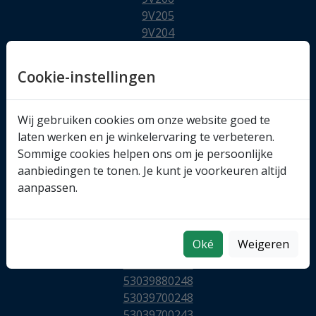
9V205
9V204
9V203
95527141
Cookie-instellingen
95519825
820021-5001S
820021-0001
Wij gebruiken cookies om onze website goed te
789016-0002
laten werken en je winkelervaring te verbeteren.
781504-0001
Sommige cookies helpen ons om je persoonlijke
767378-5010S
aanbiedingen te tonen. Je kunt je voorkeuren altijd
767378-0010
aanpassen.
767378-0005
55355617
Oké
Weigeren
54399700071
53039900459
53039880248
53039700248
53039700243