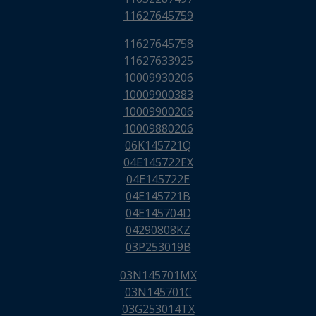
11627645759
11627645758
11627633925
10009930206
10009900383
10009900206
10009880206
06K145721Q
04E145722EX
04E145722E
04E145721B
04E145704D
04290808KZ
03P253019B
03N145701MX
03N145701C
03G253014TX