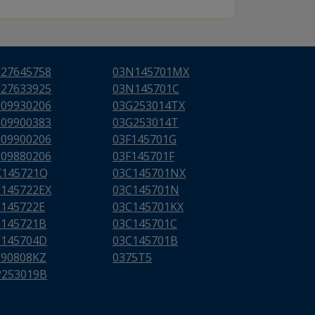
627645758
03N145701MX
627633925
03N145701C
009930206
03G253014TX
009900383
03G253014T
009900206
03F145701G
009880206
03F145701F
K145721Q
03C145701NX
E145722EX
03C145701N
E145722E
03C145701KX
E145721B
03C145701C
E145704D
03C145701B
290808KZ
0375T5
P253019B