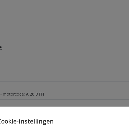
15
s - motorcode:
A 20 DTH
Cookie-instellingen