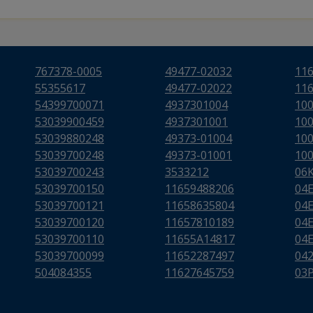
767378-0005
49477-02032
11
55355617
49477-02022
11
54399700071
4937301004
10
53039900459
4937301001
10
53039880248
49373-01004
10
53039700248
49373-01001
10
53039700243
3533212
06
53039700150
11659488206
04
53039700121
11658635804
04
53039700120
11657810189
04
53039700110
11655A14817
04
53039700099
11652287497
04
504084355
11627645759
03