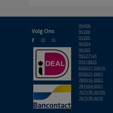
9VA06
Volg Ons
9V206
9V205
9V204
9V203
95527141
95519825
820021-5001S
820021-0001
789016-0002
781504-0001
767378-5010S
767378-0010