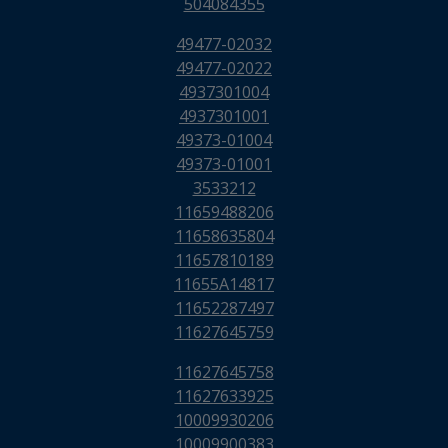
504084355
49477-02032
49477-02022
4937301004
4937301001
49373-01004
49373-01001
3533212
11659488206
11658635804
11657810189
11655A14817
11652287497
11627645759
11627645758
11627633925
10009930206
10009900383