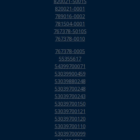
820021-5001S
820021-0001
789016-0002
781504-0001
767378-5010S
767378-0010
767378-0005
55355617
54399700071
53039900459
53039880248
53039700248
53039700243
53039700150
53039700121
53039700120
53039700110
53039700099