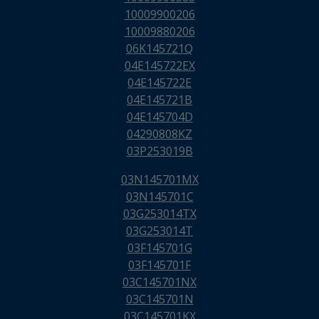
10009900206
10009880206
06K145721Q
04E145722EX
04E145722E
04E145721B
04E145704D
04290808KZ
03P253019B
03N145701MX
03N145701C
03G253014TX
03G253014T
03F145701G
03F145701F
03C145701NX
03C145701N
03C145701KX