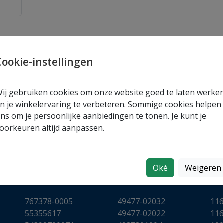
Cookie-instellingen
ij gebruiken cookies om onze website goed te laten werke
n je winkelervaring te verbeteren. Sommige cookies helpen
ns om je persoonlijke aanbiedingen te tonen. Je kunt je
oorkeuren altijd aanpassen.
Oké
Weigeren
767378-0005
49477-02032
11
55355617
49477-02022
11