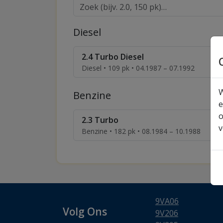
Diesel
2.4 Turbo Diesel
Diesel • 109 pk • 04.1987 – 07.1992
W
Benzine
e
o
2.3 Turbo
v
Benzine • 182 pk • 08.1984 – 10.1988
9VA06
Volg Ons
9V206