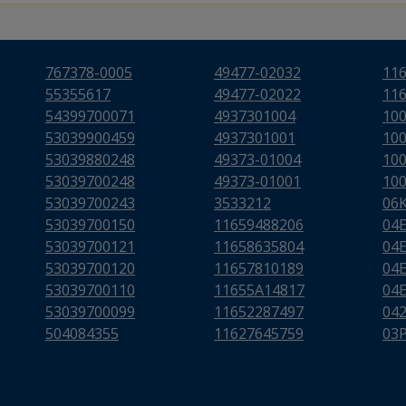
767378-0005
49477-02032
11
55355617
49477-02022
11
54399700071
4937301004
10
53039900459
4937301001
10
53039880248
49373-01004
10
53039700248
49373-01001
10
53039700243
3533212
06
53039700150
11659488206
04
53039700121
11658635804
04
53039700120
11657810189
04
53039700110
11655A14817
04
53039700099
11652287497
04
504084355
11627645759
03