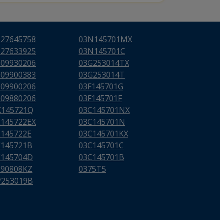
627645758
03N145701MX
627633925
03N145701C
009930206
03G253014TX
009900383
03G253014T
009900206
03F145701G
009880206
03F145701F
K145721Q
03C145701NX
E145722EX
03C145701N
E145722E
03C145701KX
E145721B
03C145701C
E145704D
03C145701B
290808KZ
0375T5
P253019B