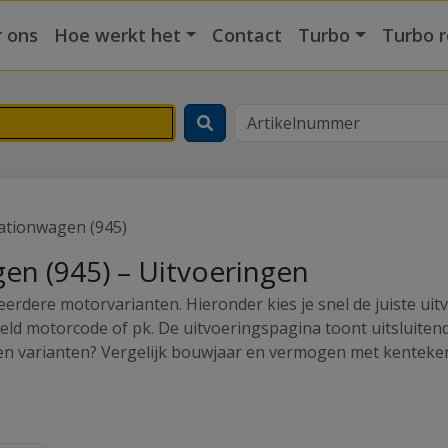
 ons
Hoe werkt het
Contact
Turbo
Turbo r
tationwagen (945)
gen (945) – Uitvoeringen
eerdere motorvarianten. Hieronder kies je snel de juiste u
eeld motorcode of pk. De uitvoeringspagina toont uitsluite
sen varianten? Vergelijk bouwjaar en vermogen met kenteken