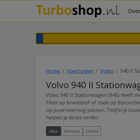
Over
Home
Voertuigen
Volvo
940 II S
Volvo 940 II Stationwa
Volvo 940 II Stationwagen (945) heeft m
Filter op brandstof of zoek op bijvoorb
op jouw voertuig passen. Twijfel je tus
helpen je direct verder.
Alles
Benzine
Diesel