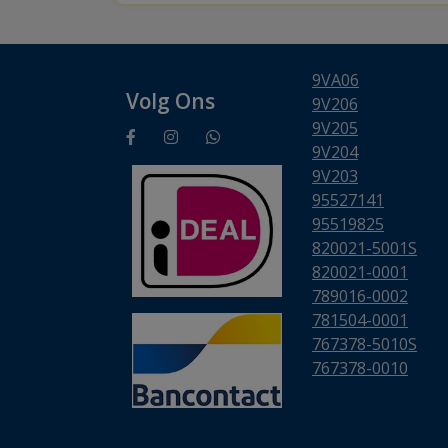
9VA06
Volg Ons
9V206
9V205
9V204
9V203
95527141
95519825
820021-5001S
820021-0001
789016-0002
781504-0001
767378-5010S
767378-0010