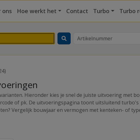
 ons
Hoe werkt het
Contact
Turbo
Turbo r
24)
tvoeringen
varianten. Hieronder kies je snel de juiste uitvoering met b
rcode of pk. De uitvoeringspagina toont uitsluitend turbo'
anten? Vergelijk bouwjaar en vermogen met kenteken- of typ