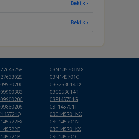
Bekijk ›
Bekijk ›
627645758
03N145701MX
627633925
03N145701C
009930206
03G253014TX
009900383
03G253014T
009900206
03F145701G
009880206
03F145701F
K145721Q
03C145701NX
E145722EX
03C145701N
E145722E
03C145701KX
E145721B
03C145701C