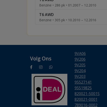
Benzine • 286 pk • 01.2007 – 12.2010
T6 AWD
Benzine • 305 pk • 10.2010 – 12.2016
9VA06
Volg Ons
9V206
9V205
9V204
9V203
95527141
95519825
820021-5001S
820021-0001
789016-0002