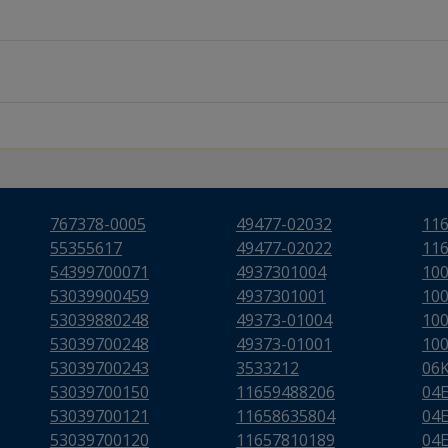
767378-0005
49477-02032
11
55355617
49477-02022
11
54399700071
4937301004
10
53039900459
4937301001
10
53039880248
49373-01004
10
53039700248
49373-01001
10
53039700243
3533212
06
53039700150
11659488206
04
53039700121
11658635804
04
53039700120
11657810189
04