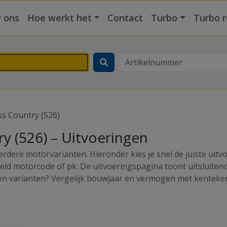
 ons
Hoe werkt het
Contact
Turbo
Turbo r
s Country (526)
y (526) – Uitvoeringen
erdere motorvarianten. Hieronder kies je snel de juiste ui
eeld motorcode of pk. De uitvoeringspagina toont uitsluite
sen varianten? Vergelijk bouwjaar en vermogen met kenteken