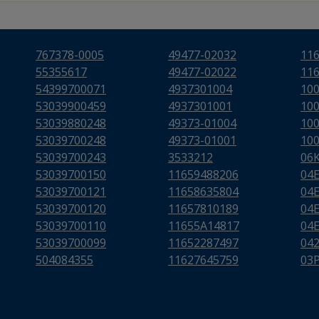
767378-0005
49477-02032
11
55355617
49477-02022
11
54399700071
4937301004
10
53039900459
4937301001
10
53039880248
49373-01004
10
53039700248
49373-01001
10
53039700243
3533212
06
53039700150
11659488206
04
53039700121
11658635804
04
53039700120
11657810189
04
53039700110
11655A14817
04
53039700099
11652287497
04
504084355
11627645759
03