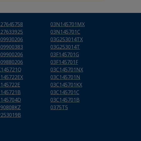
627645758
03N145701MX
627633925
03N145701C
009930206
03G253014TX
009900383
03G253014T
009900206
03F145701G
009880206
03F145701F
K145721Q
03C145701NX
E145722EX
03C145701N
E145722E
03C145701KX
E145721B
03C145701C
E145704D
03C145701B
290808KZ
0375T5
P253019B