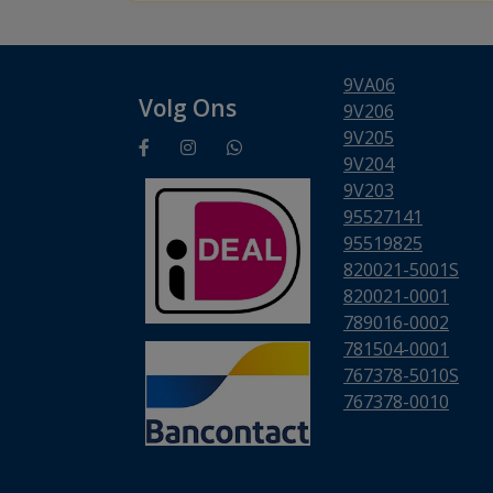
9VA06
Volg Ons
9V206
9V205
9V204
9V203
95527141
95519825
820021-5001S
820021-0001
789016-0002
781504-0001
767378-5010S
767378-0010