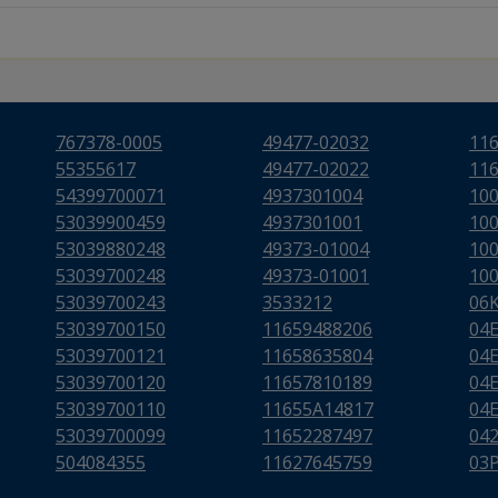
767378-0005
49477-02032
11
55355617
49477-02022
11
54399700071
4937301004
10
53039900459
4937301001
10
53039880248
49373-01004
10
53039700248
49373-01001
10
53039700243
3533212
06
53039700150
11659488206
04
53039700121
11658635804
04
53039700120
11657810189
04
53039700110
11655A14817
04
53039700099
11652287497
04
504084355
11627645759
03