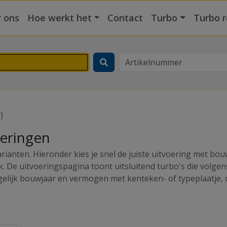
 ons
Hoe werkt het
Contact
Turbo
Turbo r
)
oeringen
ianten. Hieronder kies je snel de juiste uitvoering met bo
k. De uitvoeringspagina toont uitsluitend turbo's die volg
rgelijk bouwjaar en vermogen met kenteken- of typeplaatje, 