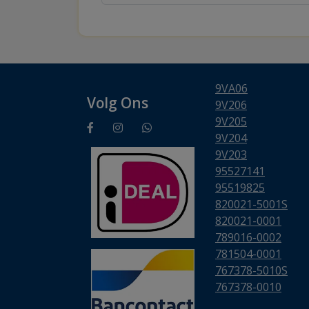
9VA06
Volg Ons
9V206
9V205
9V204
9V203
95527141
95519825
820021-5001S
820021-0001
789016-0002
781504-0001
767378-5010S
767378-0010