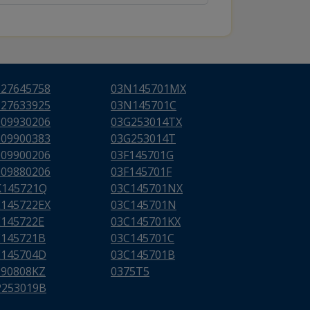
627645758
03N145701MX
627633925
03N145701C
009930206
03G253014TX
009900383
03G253014T
009900206
03F145701G
009880206
03F145701F
K145721Q
03C145701NX
E145722EX
03C145701N
E145722E
03C145701KX
E145721B
03C145701C
E145704D
03C145701B
290808KZ
0375T5
P253019B