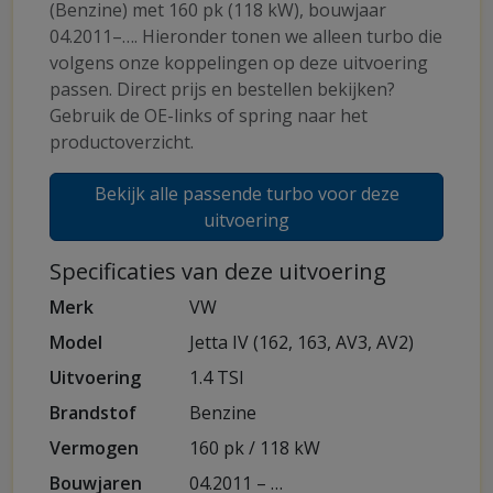
(Benzine) met 160 pk (118 kW), bouwjaar
04.2011–…. Hieronder tonen we alleen turbo die
volgens onze koppelingen op deze uitvoering
passen. Direct prijs en bestellen bekijken?
Gebruik de OE-links of spring naar het
productoverzicht.
Bekijk alle passende turbo voor deze
uitvoering
Specificaties van deze uitvoering
Merk
VW
Model
Jetta IV (162, 163, AV3, AV2)
Uitvoering
1.4 TSI
Brandstof
Benzine
Vermogen
160 pk / 118 kW
Bouwjaren
04.2011 – …