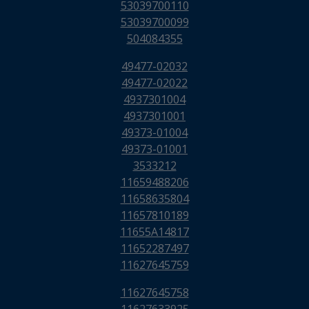
53039700110
53039700099
504084355
49477-02032
49477-02022
4937301004
4937301001
49373-01004
49373-01001
3533212
11659488206
11658635804
11657810189
11655A14817
11652287497
11627645759
11627645758