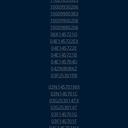
11627633925
10009930206
10009900383
10009900206
10009880206
06K145721Q
04E145722EX
04E145722E
04E145721B
04E145704D
04290808KZ
03P253019B
03N145701MX
03N145701C
03G253014TX
03G253014T
03F145701G
03F145701F