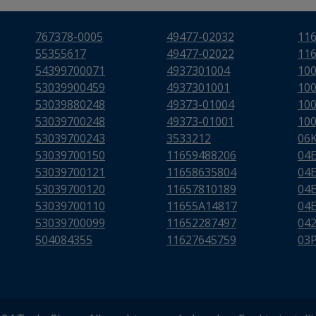
767378-0005
49477-02032
11
55355617
49477-02022
11
54399700071
4937301004
10
53039900459
4937301001
10
53039880248
49373-01004
10
53039700248
49373-01001
10
53039700243
3533212
06
53039700150
11659488206
04
53039700121
11658635804
04
53039700120
11657810189
04
53039700110
11655A14817
04
53039700099
11652287497
04
504084355
11627645759
03