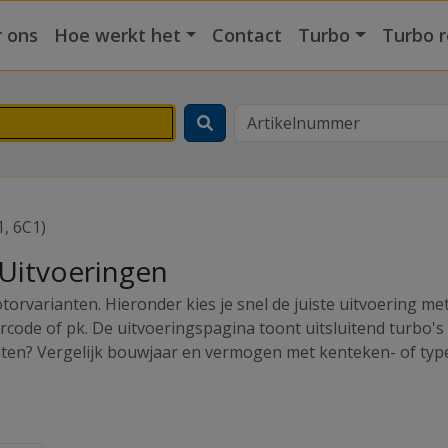
 ons
Hoe werkt het
Contact
Turbo
Turbo r
1, 6C1)
 Uitvoeringen
orvarianten. Hieronder kies je snel de juiste uitvoering m
rcode of pk. De uitvoeringspagina toont uitsluitend turbo'
anten? Vergelijk bouwjaar en vermogen met kenteken- of typ