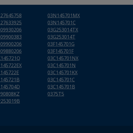
627645758
03N145701MX
627633925
03N145701C
009930206
03G253014TX
009900383
03G253014T
009900206
03F145701G
009880206
03F145701F
K145721Q
03C145701NX
E145722EX
03C145701N
E145722E
03C145701KX
E145721B
03C145701C
E145704D
03C145701B
290808KZ
0375T5
P253019B