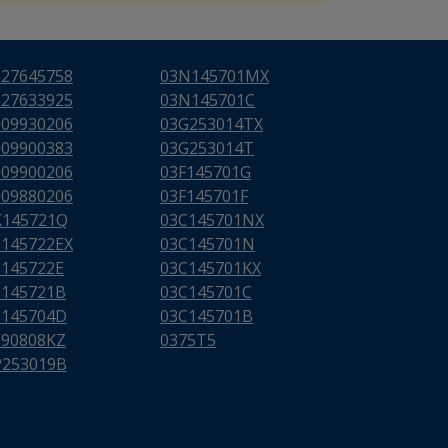
627645758
03N145701MX
627633925
03N145701C
009930206
03G253014TX
009900383
03G253014T
009900206
03F145701G
009880206
03F145701F
K145721Q
03C145701NX
E145722EX
03C145701N
E145722E
03C145701KX
E145721B
03C145701C
E145704D
03C145701B
290808KZ
0375T5
P253019B