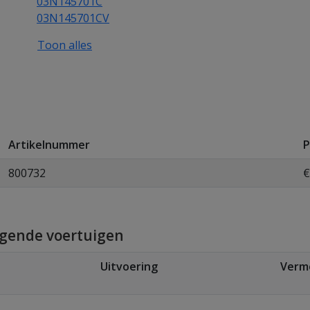
03N145701C
03N145701CV
Toon alles
Artikelnummer
P
800732
€
lgende voertuigen
Uitvoering
Verm