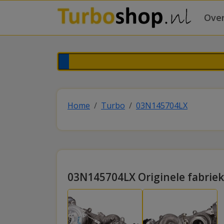
Over
Home
Turbo
03N145704LX
03N145704LX Originele fabrie