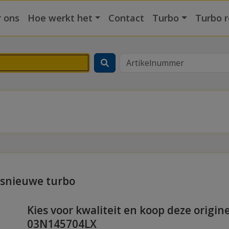
 ons
Hoe werkt het
Contact
Turbo
Turbo r
ksnieuwe turbo
Kies voor kwaliteit en koop deze origin
03N145704LX