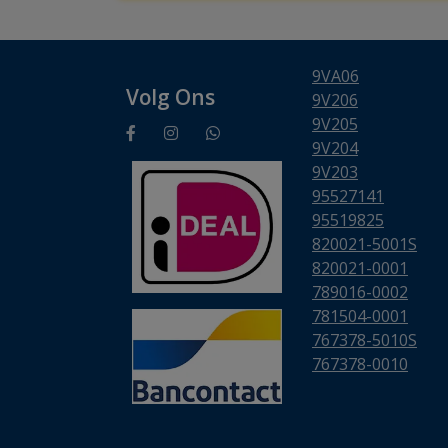
9VA06
Volg Ons
9V206
9V205
9V204
9V203
95527141
95519825
820021-5001S
820021-0001
789016-0002
781504-0001
767378-5010S
767378-0010