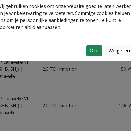
aravelle
ij gebruiken cookies om onze website goed te laten werke
n je winkelervaring te verbeteren. Sommige cookies helpen
ns om je persoonlijke aanbiedingen te tonen. Je kunt je
/ caravelle VI
oorkeuren altijd aanpassen.
SHB, SHJ) |
2.0 TDI
146 k
aravelle
Oké
Weigeren
/ caravelle VI
SHB, SHJ) |
2.0 TDI 4motion
150 k
aravelle
/ caravelle VI
SHB, SHJ) |
2.0 TDI 4motion
146 k
aravelle