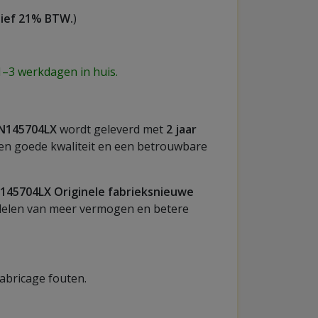
usief 21% BTW.
)
1–3 werkdagen in huis.
N145704LX
wordt geleverd met
2 jaar
een goede kwaliteit en een betrouwbare
145704LX Originele fabrieksnieuwe
rdelen van meer vermogen en betere
fabricage fouten.