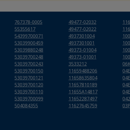
767378-0005
49477-02032
11
55355617
49477-02022
11
54399700071
4937301004
10
53039900459
4937301001
10
53039880248
49373-01004
10
53039700248
49373-01001
10
53039700243
3533212
06
53039700150
11659488206
04
53039700121
11658635804
04
53039700120
11657810189
04
53039700110
11655A14817
04
53039700099
11652287497
04
504084355
11627645759
03