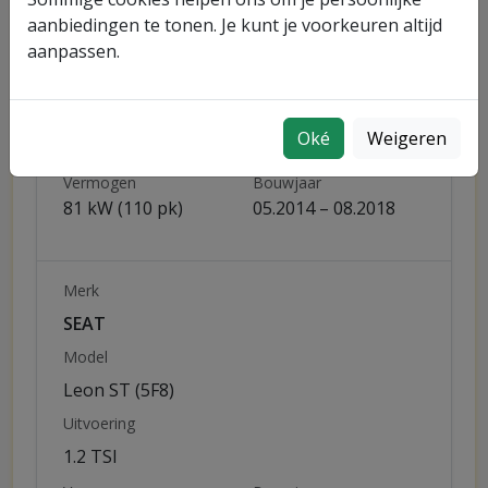
SEAT
aanbiedingen te tonen. Je kunt je voorkeuren altijd
Model
aanpassen.
Leon SC (5F5)
Uitvoering
Oké
Weigeren
1.2 TSI
Vermogen
Bouwjaar
81 kW (110 pk)
05.2014 – 08.2018
Merk
SEAT
Model
Leon ST (5F8)
Uitvoering
1.2 TSI