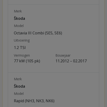
Merk
Škoda
Model
Octavia III Combi (5E5, 5E6)
Uitvoering
1.2 TSI
Vermogen
Bouwjaar
77 kW (105 pk)
11.2012 – 02.2017
Merk
Škoda
Model
Rapid (NH3, NK3, NK6)