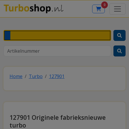
0
Home
Turbo
127901
127901 Originele fabrieksnieuwe
turbo