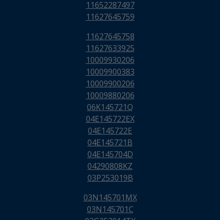
11652287497
11627645759
11627645758
11627633925
10009930206
10009900383
10009900206
10009880206
06K145721Q
04E145722EX
04E145722E
04E145721B
04E145704D
04290808KZ
03P253019B
03N145701MX
03N145701C