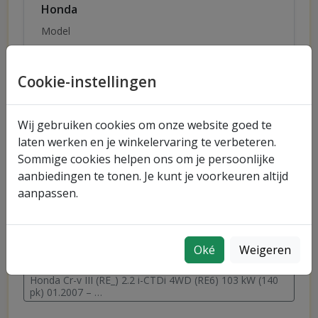
Honda
Model
Cr-v III (RE_)
Uitvoering
Cookie-instellingen
2.2 i-CTDi 4WD (RE6)
Vermogen
Bouwjaar
Wij gebruiken cookies om onze website goed te
103 kW (140 pk)
01.2007 – …
laten werken en je winkelervaring te verbeteren.
Sommige cookies helpen ons om je persoonlijke
aanbiedingen te tonen. Je kunt je voorkeuren altijd
aanpassen.
Snel naar merken
Honda
Oké
Weigeren
Snel naar uitvoeringen
Honda Cr-v III (RE_) 2.2 i-CTDi 4WD (RE6) 103 kW (140
pk) 01.2007 – …