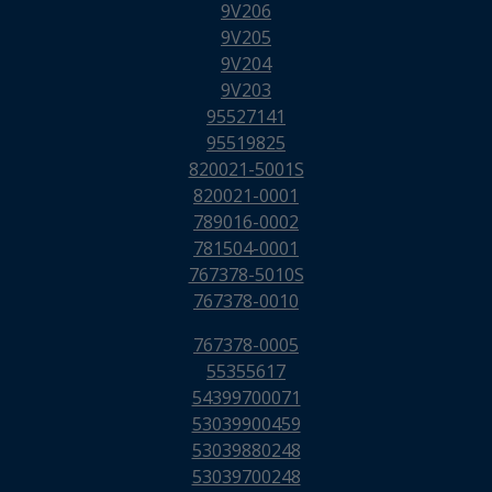
9V206
9V205
9V204
9V203
95527141
95519825
820021-5001S
820021-0001
789016-0002
781504-0001
767378-5010S
767378-0010
767378-0005
55355617
54399700071
53039900459
53039880248
53039700248