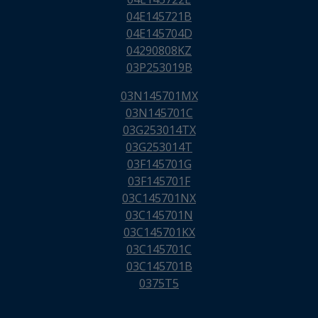
04E145721B
04E145704D
04290808KZ
03P253019B
03N145701MX
03N145701C
03G253014TX
03G253014T
03F145701G
03F145701F
03C145701NX
03C145701N
03C145701KX
03C145701C
03C145701B
0375T5