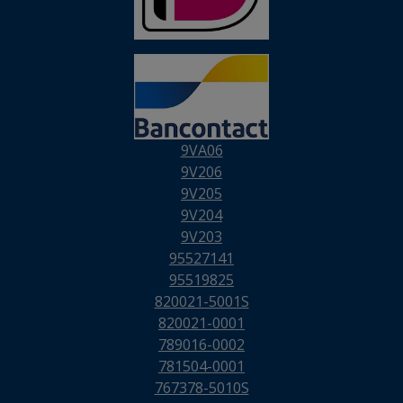
9VA06
9V206
9V205
9V204
9V203
95527141
95519825
820021-5001S
820021-0001
789016-0002
781504-0001
767378-5010S