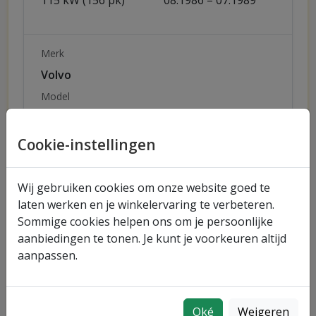
115 kW (156 pk)
08.1986 – 07.1989
Merk
Volvo
Model
760 (704, 764)
Uitvoering
Cookie-instellingen
2.3 Turbo
Vermogen
Bouwjaar
Wij gebruiken cookies om onze website goed te
134 kW (182 pk)
08.1984 – 10.1988
laten werken en je winkelervaring te verbeteren.
Sommige cookies helpen ons om je persoonlijke
aanbiedingen te tonen. Je kunt je voorkeuren altijd
aanpassen.
Snel naar merken
Volvo
Oké
Weigeren