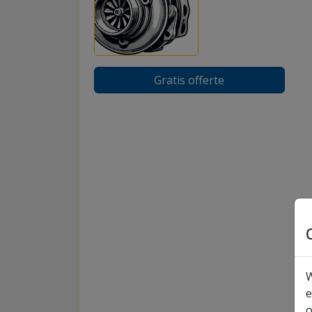
Gratis offerte
W
e
o