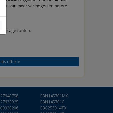
rdelen van meer vermogen en betere
fabricage fouten.
atis offerte
627645758
03N145701MX
627633925
03N145701C
009930206
03G253014TX