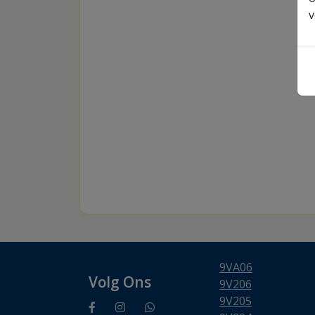
v
9VA06
Volg Ons
9V206
9V205