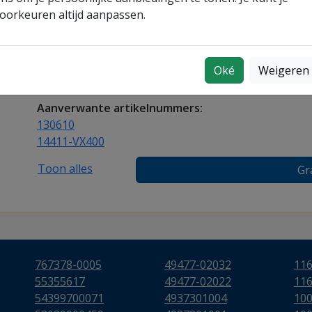
oorkeuren altijd aanpassen.
turbo
. Bestel vandaag nog en ervaar direct de voo
brandstofefficiëntie.
Turboshop nummer:
158578
Oké
Weigeren
Garantie:
2 jaar fabrieksgarantie op constructie en 
Aanverwante artikelnummers:
130610
14411-VX400
Toon alles
Gr
767378-0005
49477-02032
11
55355617
49477-02022
11
54399700071
4937301004
10