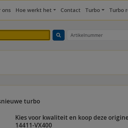
 ons
Hoe werkt het
Contact
Turbo
Turbo r
snieuwe turbo
Kies voor kwaliteit en koop deze origin
14411-VX400