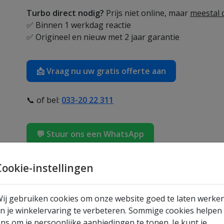
Turbo direct nodig?
Prijs niet online, maar
meestal d
✅ Binnen 1 werkdag reactie
✅ Origineel en nieuw met 2 jaar garantie
📩 Vraag nu uw gratis offerte aan
📞 of bel:
033-20 22 311
💬 Stuur ons een WhatsApp
Turbo: 14411-VX400
Cookie-instellingen
Deze nieuwe turbo met het vergelijkingsnummer
14
fabrieksgarantie
, waardoor u verzekerd bent van 
ij gebruiken cookies om onze website goed te laten werke
werking.
n je winkelervaring te verbeteren. Sommige cookies helpen
ns om je persoonlijke aanbiedingen te tonen. Je kunt je
Optimaliseer de prestaties van uw motor met de
144