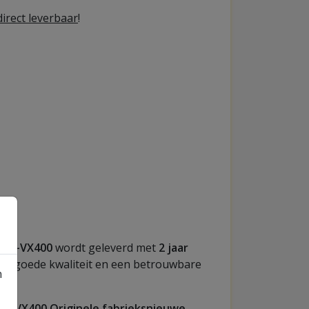
irect leverbaar
!
411-VX400
wordt geleverd met
2 jaar
een goede kwaliteit en een betrouwbare
n
11-VX400 Originele fabrieksnieuwe