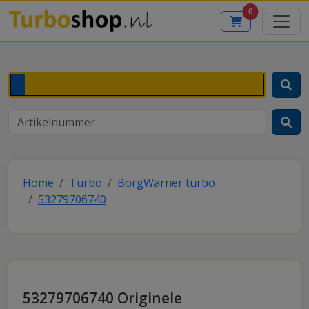
0
Home
Turbo
BorgWarner turbo
53279706740
53279706740 Originele