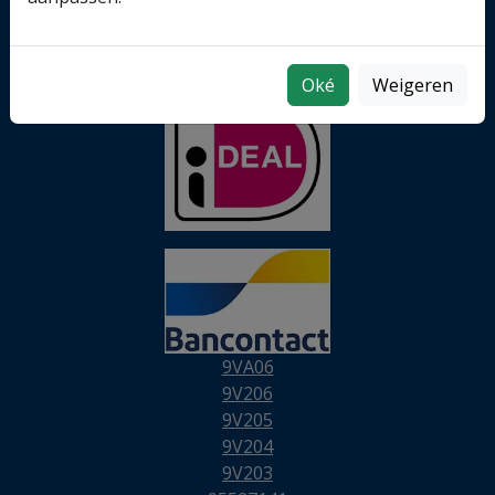
Volg Ons
Oké
Weigeren
9VA06
9V206
9V205
9V204
9V203