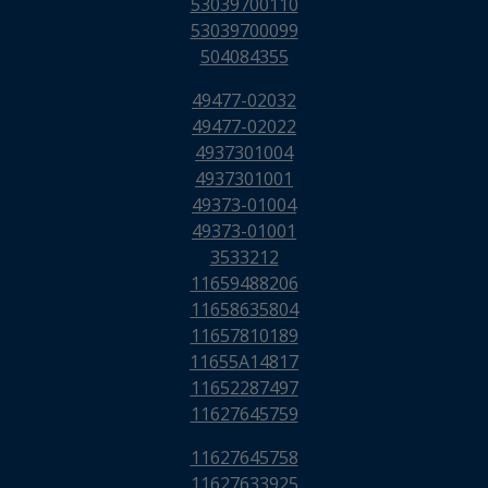
53039700110
53039700099
504084355
49477-02032
49477-02022
4937301004
4937301001
49373-01004
49373-01001
3533212
11659488206
11658635804
11657810189
11655A14817
11652287497
11627645759
11627645758
11627633925