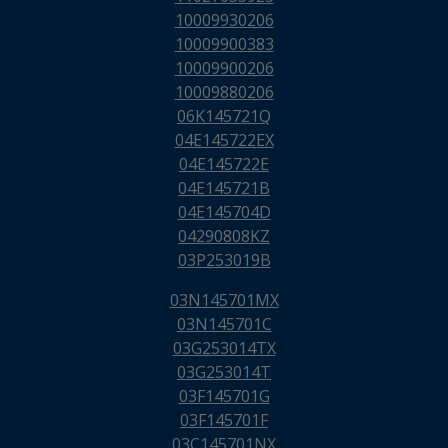
10009930206
10009900383
10009900206
10009880206
06K145721Q
04E145722EX
04E145722E
04E145721B
04E145704D
04290808KZ
03P253019B
03N145701MX
03N145701C
03G253014TX
03G253014T
03F145701G
03F145701F
03C145701NX