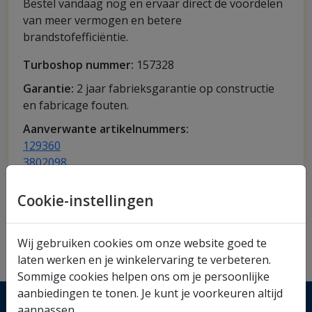
Bestel vandaag nog en ervaar direct de voordelen
van meer vermogen en betere
brandstofefficiëntie.
Turboshop nummer:
157328
Garantie:
2 jaar fabrieksgarantie op constructie
en fabricage fouten.
Aanverwante artikelnummers:
129360
3802098
Toon alles
Cookie-instellingen
Gratis offerte
Wij gebruiken cookies om onze website goed te
laten werken en je winkelervaring te verbeteren.
Sommige cookies helpen ons om je persoonlijke
aanbiedingen te tonen. Je kunt je voorkeuren altijd
aanpassen.