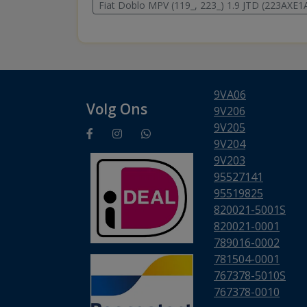
Fiat Doblo MPV (119_, 223_) 1.9 JTD (223AXE1
9VA06
Volg Ons
9V206
9V205
9V204
9V203
95527141
95519825
820021-5001S
820021-0001
789016-0002
781504-0001
767378-5010S
767378-0010