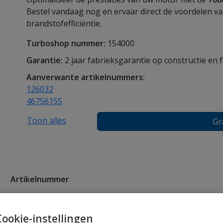
Bestel vandaag nog en ervaar direct de voordelen 
brandstofefficiëntie.
Turboshop nummer:
154000
Garantie:
2 jaar fabrieksgarantie op constructie en 
Aanverwante artikelnummers:
126032
46756155
Toon alles
Gr
Artikelnummer
800024
Cookie-instellingen