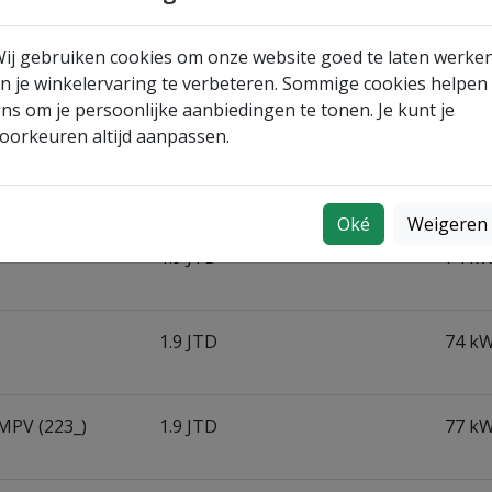
de voertuigen
ij gebruiken cookies om onze website goed te laten werke
n je winkelervaring te verbeteren. Sommige cookies helpen
Uitvoering
Verm
ns om je persoonlijke aanbiedingen te tonen. Je kunt je
oorkeuren altijd aanpassen.
1.9 JTD (937.AXF1A, 937.BXF1A)
74 kW
Oké
Weigeren
1.9 JTD
74 kW
1.9 JTD
74 kW
 MPV (223_)
1.9 JTD
77 kW