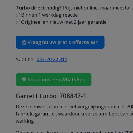
Turbo direct nodig?
Prijs niet online, maar
meestal d
✅ Binnen 1 werkdag reactie
✅ Origineel en nieuw met 2 jaar garantie
📩 Vraag nu uw gratis offerte aan
📞 of bel:
033-20 22 311
💬 Stuur ons een WhatsApp
Garrett turbo: 708847-1
Deze nieuwe turbo met het vergelijkingsnummer
70
fabrieksgarantie
, waardoor u verzekerd bent van 
werking.
Optimaliseer de prestaties van uw motor met de
708