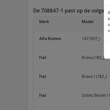
De 708847-1 past op de volgen
W
e
Merk
Model
o
v
Alfa Romeo
147 (937_)
Fiat
Brava (182_)
Fiat
Bravo I (182_)
Fiat
Doblo Bestel /