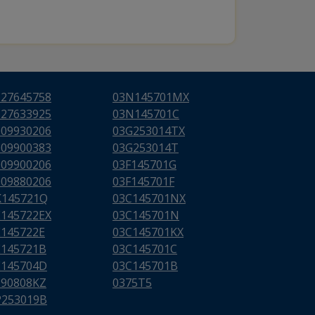
627645758
03N145701MX
627633925
03N145701C
009930206
03G253014TX
009900383
03G253014T
009900206
03F145701G
009880206
03F145701F
K145721Q
03C145701NX
E145722EX
03C145701N
E145722E
03C145701KX
E145721B
03C145701C
E145704D
03C145701B
290808KZ
0375T5
P253019B