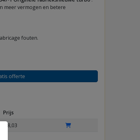
van meer vermogen en betere
fabricage fouten.
atis offerte
Prijs
€ 8,03