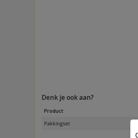
Denk je ook aan?
Product
Pakkingset