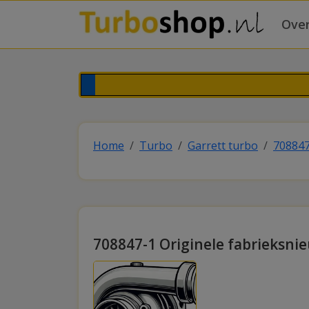
Over
Home
Turbo
Garrett turbo
708847
708847-1 Originele fabrieksni