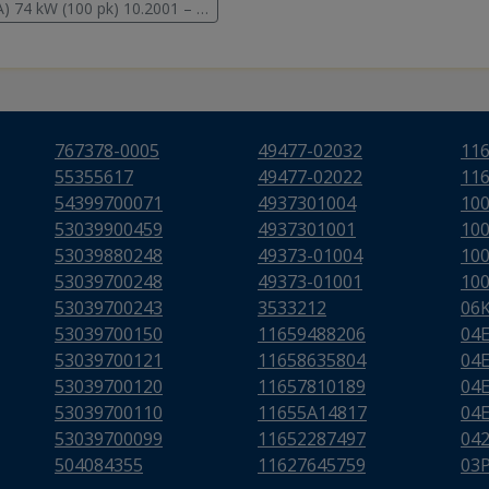
A) 74 kW (100 pk) 10.2001 – …
767378-0005
49477-02032
11
55355617
49477-02022
11
54399700071
4937301004
10
53039900459
4937301001
10
53039880248
49373-01004
10
53039700248
49373-01001
10
53039700243
3533212
06
53039700150
11659488206
04
53039700121
11658635804
04
53039700120
11657810189
04
53039700110
11655A14817
04
53039700099
11652287497
04
504084355
11627645759
03