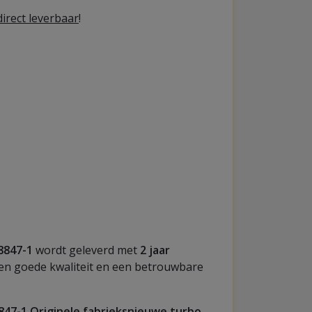
irect leverbaar
!
8847-1
wordt geleverd met
2 jaar
een goede kwaliteit en een betrouwbare
847-1 Originele fabrieksnieuwe turbo
.