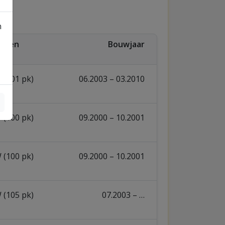
n
ogen
Bouwjaar
 (101 pk)
06.2003 – 03.2010
 (100 pk)
09.2000 – 10.2001
 (100 pk)
09.2000 – 10.2001
 (105 pk)
07.2003 – …