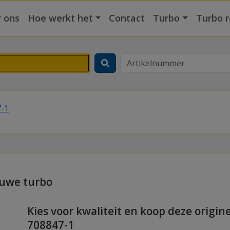
 ons
Hoe werkt het
Contact
Turbo
Turbo r
-1
euwe turbo
Kies voor kwaliteit en koop deze origin
708847-1