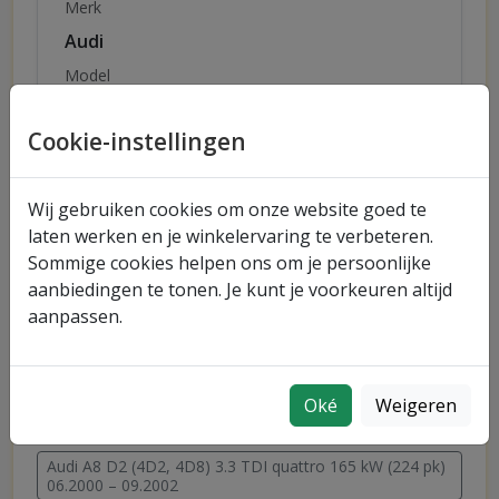
Merk
Audi
Model
A8 D2 (4D2, 4D8)
Cookie-instellingen
Uitvoering
3.3 TDI quattro
Wij gebruiken cookies om onze website goed te
Vermogen
Bouwjaar
laten werken en je winkelervaring te verbeteren.
165 kW (224 pk)
06.2000 – 09.2002
Sommige cookies helpen ons om je persoonlijke
aanbiedingen te tonen. Je kunt je voorkeuren altijd
aanpassen.
Snel naar merken
Audi
Oké
Weigeren
Snel naar uitvoeringen
Audi A8 D2 (4D2, 4D8) 3.3 TDI quattro 165 kW (224 pk)
06.2000 – 09.2002