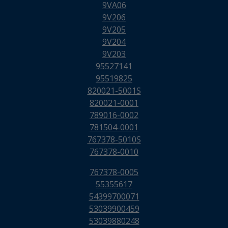
9VA06
9V206
9V205
9V204
9V203
95527141
95519825
820021-5001S
820021-0001
789016-0002
781504-0001
767378-5010S
767378-0010
767378-0005
55355617
54399700071
53039900459
53039880248