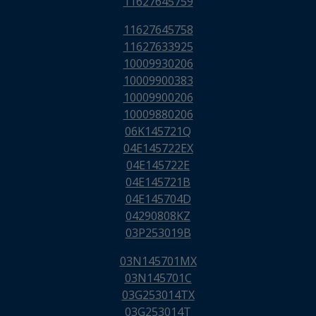
11627645759
11627645758
11627633925
10009930206
10009900383
10009900206
10009880206
06K145721Q
04E145722EX
04E145722E
04E145721B
04E145704D
04290808KZ
03P253019B
03N145701MX
03N145701C
03G253014TX
03G253014T