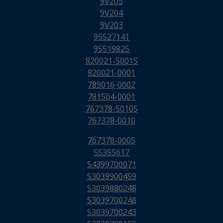
9V205
9V204
9V203
95527141
95519825
820021-5001S
820021-0001
789016-0002
781504-0001
767378-5010S
767378-0010
767378-0005
55355617
54399700071
53039900459
53039880248
53039700248
53039700243