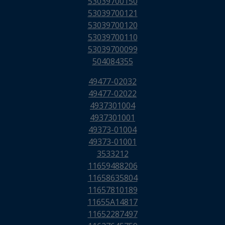
53039700150
53039700121
53039700120
53039700110
53039700099
504084355
49477-02032
49477-02022
4937301004
4937301001
49373-01004
49373-01001
3533212
11659488206
11658635804
11657810189
11655A14817
11652287497