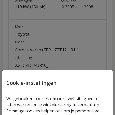
Vermogen
Bouwjaar
110 kW (150 pk)
10.2005 – 11.2008
Merk
Toyota
Model
Corolla Verso (ZER_, ZZE12_, R1_)
Uitvoering
2.2 D-4D (AUR10_)
Vermogen
Bouwjaar
100 kW (136 pk)
10.2005 – 03.2009
Cookie-instellingen
Wij gebruiken cookies om onze website goed te
Merk
laten werken en je winkelervaring te verbeteren.
Toyota
Sommige cookies helpen ons om je persoonlijke
Model