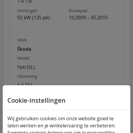
1.4 TSI
Vermogen
Bouwjaar
92 kW (125 pk)
10.2009 – 05.2015
Merk
Škoda
Model
Yeti (5L)
Uitvoering
1.4 TSI
Vermogen
Bouwjaar
Cookie-instellingen
90 kW (122 pk)
06.2010 – 05.2015
Wij gebruiken cookies om onze website goed te
Merk
laten werken en je winkelervaring te verbeteren.
Sommige cookies helpen ons om je persoonlijke