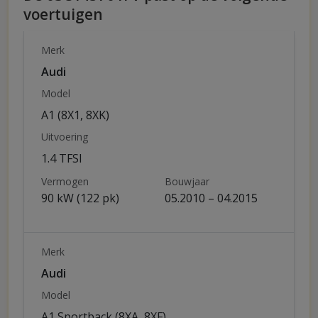
voertuigen
Merk
Audi
Model
A1 (8X1, 8XK)
Uitvoering
1.4 TFSI
Vermogen
Bouwjaar
90 kW (122 pk)
05.2010 – 04.2015
Merk
Audi
Model
A1 Sportback (8XA, 8XF)