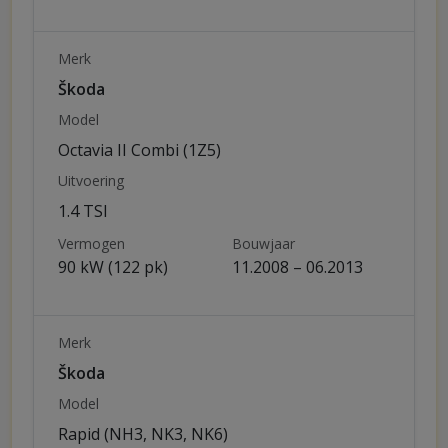
Merk
Škoda
Model
Octavia II Combi (1Z5)
Uitvoering
1.4 TSI
Vermogen
Bouwjaar
90 kW (122 pk)
11.2008 – 06.2013
Merk
Škoda
Model
Rapid (NH3, NK3, NK6)