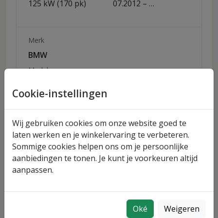
125 kW (170 pk)
07.2012 – …
Merk
BMW
Model
3 (F30, F80)
Cookie-instellingen
Uitvoering
320 i
Wij gebruiken cookies om onze website goed te
Vermogen
Bouwjaar
laten werken en je winkelervaring te verbeteren.
125 kW (170 pk)
11.2012 – 06.2016
Sommige cookies helpen ons om je persoonlijke
aanbiedingen te tonen. Je kunt je voorkeuren altijd
aanpassen.
Snel naar merken
BMW
Oké
Weigeren