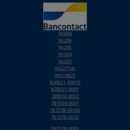
9VA06
9V206
9V205
9V204
9V203
95527141
95519825
820021-5001S
820021-0001
789016-0002
781504-0001
767378-5010S
767378-0010
767378-0005