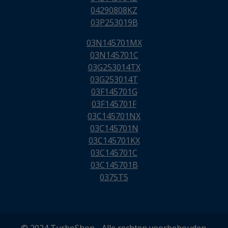
04290808KZ
03P253019B
03N145701MX
03N145701C
03G253014TX
03G253014T
03F145701G
03F145701F
03C145701NX
03C145701N
03C145701KX
03C145701C
03C145701B
0375T5
© 2024 TurboShop - Alle rechten voorbehouden.