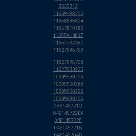
3533212
11659488206
11658635804
11657810189
11655A14817
11652287497
11627645759
11627645758
11627633925
10009930206
10009900383
10009900206
10009880206
06K145721Q
04E145722EX
04E145722E
04E145721B
04E145704D