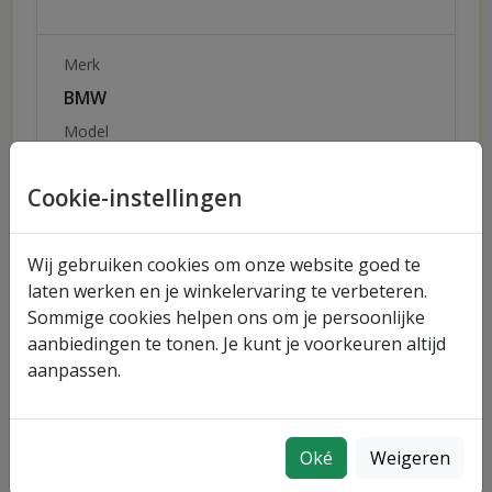
Merk
BMW
Model
3 (F30, F80)
Cookie-instellingen
Uitvoering
320 i
Wij gebruiken cookies om onze website goed te
Vermogen
Bouwjaar
laten werken en je winkelervaring te verbeteren.
125 kW (170 pk)
11.2012 – 06.2016
Sommige cookies helpen ons om je persoonlijke
aanbiedingen te tonen. Je kunt je voorkeuren altijd
aanpassen.
Snel naar merken
BMW
Oké
Weigeren
Snel naar uitvoeringen