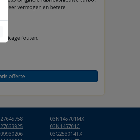
van meer vermogen en betere
fabricage fouten.
atis offerte
627645758
03N145701MX
627633925
03N145701C
009930206
03G253014TX