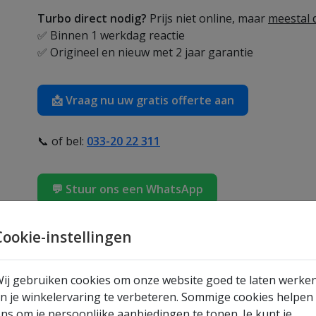
Turbo direct nodig?
Prijs niet online, maar
meestal d
✅ Binnen 1 werkdag reactie
✅ Origineel en nieuw met 2 jaar garantie
📩 Vraag nu uw gratis offerte aan
📞 of bel:
033-20 22 311
💬 Stuur ons een WhatsApp
Turbo: 867292805
Cookie-instellingen
Deze nieuwe turbo met het vergelijkingsnummer
86
fabrieksgarantie
, waardoor u verzekerd bent van 
ij gebruiken cookies om onze website goed te laten werke
werking.
n je winkelervaring te verbeteren. Sommige cookies helpen
ns om je persoonlijke aanbiedingen te tonen. Je kunt je
Optimaliseer de prestaties van uw motor met de
867