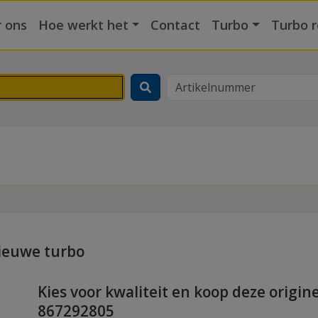
 ons
Hoe werkt het
Contact
Turbo
Turbo r
nieuwe turbo
Kies voor kwaliteit en koop deze origin
867292805