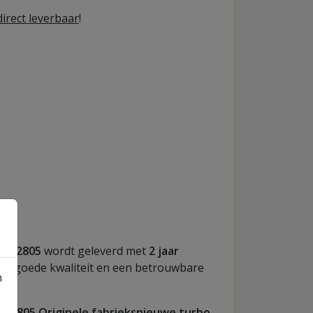
irect leverbaar
!
7292805
wordt geleverd met
2 jaar
een goede kwaliteit en een betrouwbare
n
292805 Originele fabrieksnieuwe turbo
.