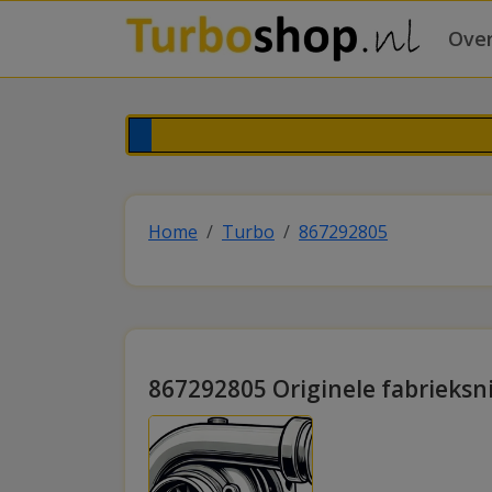
Over
Home
Turbo
867292805
867292805 Originele fabrieks