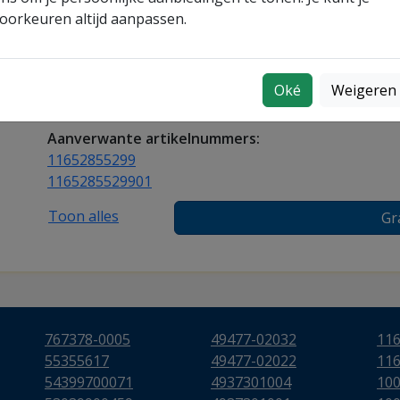
oorkeuren altijd aanpassen.
Bestel vandaag nog en ervaar direct de voordelen 
brandstofefficiëntie.
Turboshop nummer:
159704
Oké
Weigeren
Garantie:
2 jaar fabrieksgarantie op constructie en 
Aanverwante artikelnummers:
11652855299
1165285529901
Toon alles
Gr
767378-0005
49477-02032
11
55355617
49477-02022
11
54399700071
4937301004
10