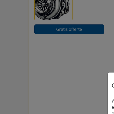
Gratis offerte
W
e
o