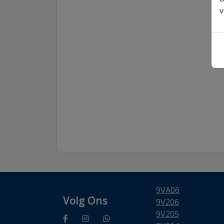
v
9VA06
Volg Ons
9V206
9V205