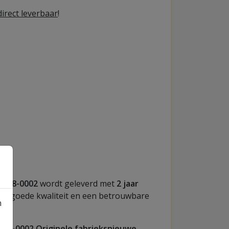
irect leverbaar
!
4018-0002
wordt geleverd met
2 jaar
een goede kwaliteit en een betrouwbare
n
018-0002 Originele fabrieksnieuwe