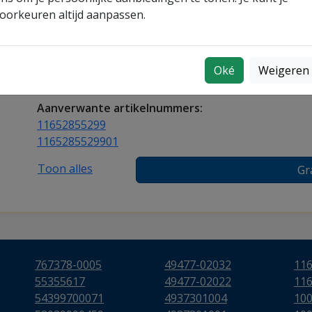
oorkeuren altijd aanpassen.
turbo
. Bestel vandaag nog en ervaar direct de voo
brandstofefficiëntie.
Turboshop nummer:
159704
Oké
Weigeren
Garantie:
2 jaar fabrieksgarantie op constructie en 
Aanverwante artikelnummers:
11652855299
1165285529901
Toon alles
Gr
767378-0005
49477-02032
11
55355617
49477-02022
11
54399700071
4937301004
10