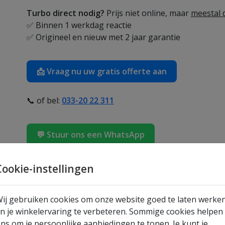
Turbo direct nodig?
Prijs niet online, maar
meestal d
✅ Binnen 1 werkdag reactie
✅ Origineel en nieuw met 2 jaar garantie
📩 Vraag nu uw gratis offerte aan
📞 of bel:
033-20 22 311
💬 Stuur ons een WhatsApp
Garrett turbo: 894018-0002
Cookie-instellingen
Deze nieuwe turbo met het vergelijkingsnummer
89
fabrieksgarantie
, waardoor u verzekerd bent van 
ij gebruiken cookies om onze website goed te laten werke
werking.
n je winkelervaring te verbeteren. Sommige cookies helpen
ns om je persoonlijke aanbiedingen te tonen. Je kunt je
Optimaliseer de prestaties van uw motor met de
894