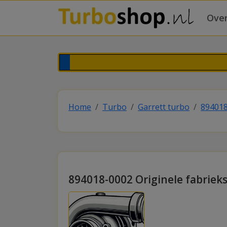
Over
Home
Turbo
Garrett turbo
89401
894018-0002 Originele fabriek