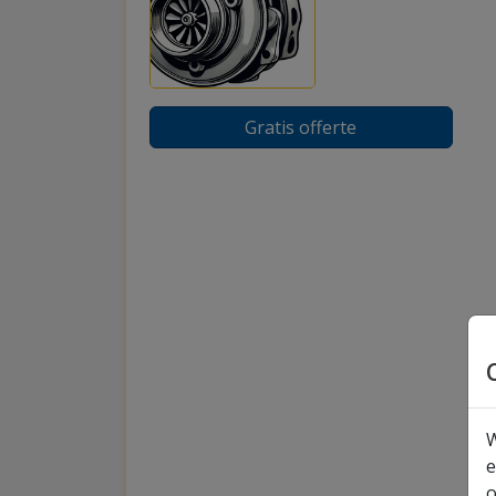
Gratis offerte
W
e
o