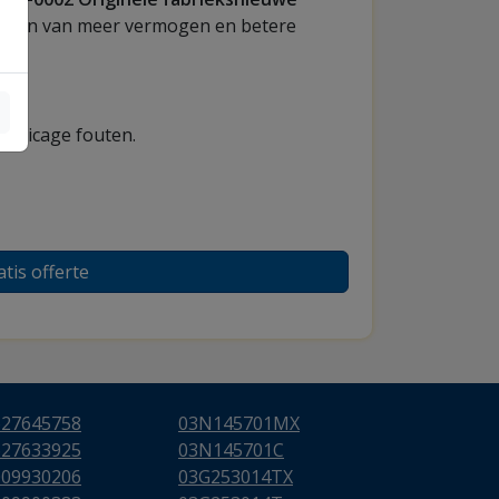
rdelen van meer vermogen en betere
fabricage fouten.
atis offerte
627645758
03N145701MX
627633925
03N145701C
009930206
03G253014TX