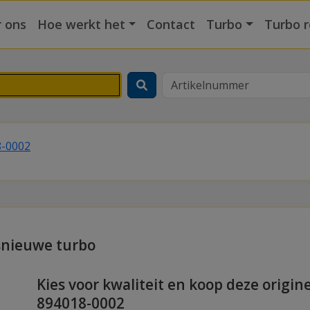
 ons
Hoe werkt het
Contact
Turbo
Turbo r
8-0002
snieuwe turbo
Kies voor kwaliteit en koop deze origin
894018-0002