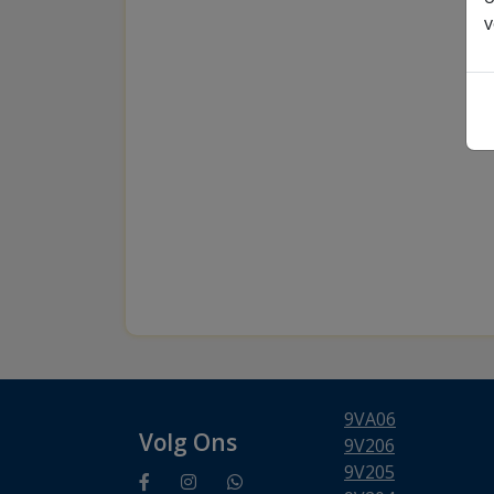
v
9VA06
Volg Ons
9V206
9V205